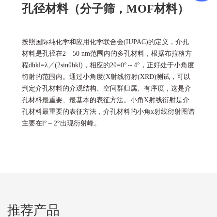
孔径材料（分子筛，MOF材料）
按照国际纯化学和应用化学联合会(IUPAC)的定义，介孔
材料是孔径在2—50 nm范围内的多孔材料，根据布拉格方
程dhkl=λ／(2sinθhkl)，相应的2θ=0°～4°，正好处于小角度
衍射的范围内。通过小角度
(X
射线衍射(XRD)测试，可以
判定介孔材料的介观结构、空间群归属、有序度，这是介
孔材料最重要、最基本的表征方法。小角X射线衍射是介
孔材料最重要的表征方法，介孔材料的小角x射线衍射图谱
主要在l°～2°出现衍射峰。
推荐产品