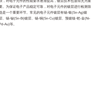
快，对电子元件的性能要求逐渐提高，镀层技术也显得尤为重
要。为保证电子产品稳定可靠，对电子元件的镀层进行检测筛
选是一个重要环节。常见的电子元件镀层有锡-银(Sn-Ag)镀
层、锡-铋(Sn-Bi)镀层、锡-铜(Sn-Cu)镀层、预镀镍-钯-金(Ni-
Pd-Au)等。