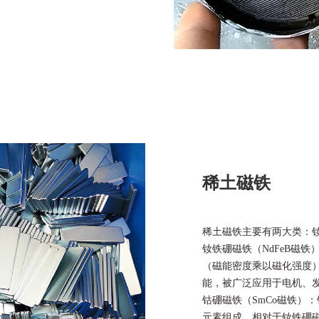
稀土磁铁
稀土磁铁主要有两大类：钕
钕铁硼磁铁（NdFeB磁
（磁能密度乘以磁化强度
能，被广泛应用于电机、
钴硼磁铁（SmCo磁铁）
元素组成。相对于钕铁硼