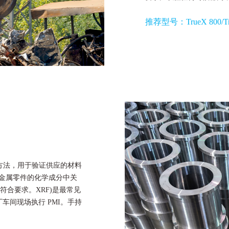
推荐型号：
TrueX 800
/
T
) 方法，用于验证供应的材料
认金属零件的化学成分中关
合要求。XRF)是最常见
车间现场执行 PMI。手持
称。