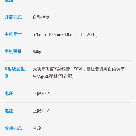
开盖方式
自动控制
主机尺寸
570mm×400mm×400mm（L×W×H）
主机重量
64kg
X射线发生
大功率侧窗X射线管，50W，管压管流可自由调节，
器
W/Ag/Rh靶材(可选配)
电压
上限50kV
电流
上限1mA
冷却方式
空冷