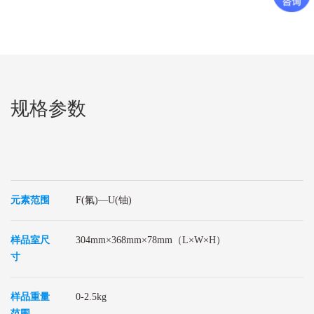
规格参数
元素范围
F(氟)—U(铀)
样品室尺
304mm×368mm×78mm（L×W×H）
寸
样品重量
0-2.5kg
范围