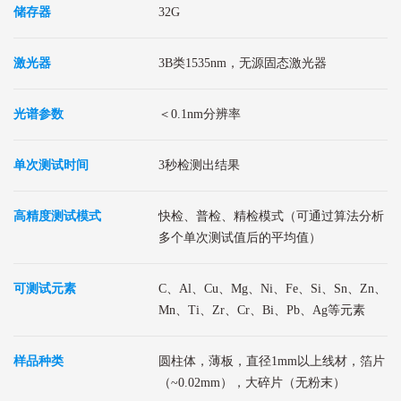
储存器
32G
激光器
3B类1535nm，无源固态激光器
光谱参数
＜0.1nm分辨率
单次测试时间
3秒检测出结果
高精度测试模式
快检、普检、精检模式（可通过算法分析
多个单次测试值后的平均值）
可测试元素
C、Al、Cu、Mg、Ni、Fe、Si、Sn、Zn、
Mn、Ti、Zr、Cr、Bi、Pb、Ag等元素
样品种类
圆柱体，薄板，直径1mm以上线材，箔片
（~0.02mm），大碎片（无粉末）